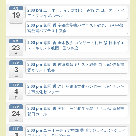
9月
2:00 pm
ユーオーディア定例会 9/19
@ ユーオーディ
19
ア・プレイズホール
土
2:00 pm
紫園 香 宇都宮聖書バプテスト教会...
@ 宇都
宮聖書バプテスト教会
9月
2:00 pm
紫園 香 垂水教会 コンサート礼拝
@ 日本イエ
23
ス・キリスト教団 垂水教会
水
10月
2:00 pm
紫園 香 佐倉福音キリスト教会 コ...
@ 佐倉福
3
音キリスト教会
土
10月
2:00 pm
紫園 香 さいたま市文化センター ...
@ さいた
4
ま市文化センター
日
10月
2:00 pm
紫園 香 デビュー45周年記念 リサ...
@ 浜離宮
24
朝日ホール
土
11月
2:00 pm
ユーオーディア中部 豊川市ジョイ...
@ ジョイ
3
フルハウス 多目的ホール