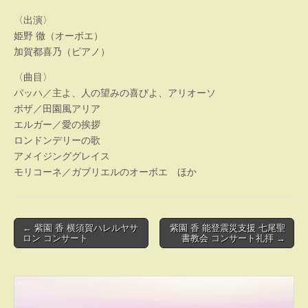
〈出演〉
姫野 徹（オーボエ）
加賀都喜乃（ピアノ）
〈曲目〉
バッハ／主よ、人の望みの喜びよ、アリオーソ
ボザ／田園風アリア
エルガー／愛の挨拶
ロンドンデリーの歌
アメイジンググレイス
モリコーネ／ガブリエルのオーボエ ほか
Post
← 紫園 香 横須賀ハレルヤサ
紫園 香 能登震災支援 七尾聖
ロン コンサート
書教会 コンサート礼拝 →
navigation