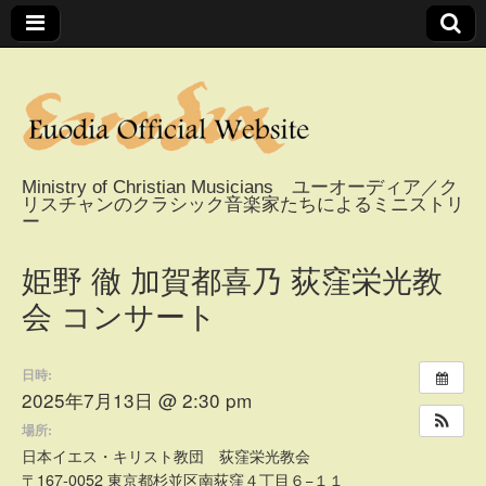
Ministry of Christian Musicians ユーオーディア／ク
リスチャンのクラシック音楽家たちによるミニストリ
Euodia Official
ー
Website / ユーオー
姫野 徹 加賀都喜乃 荻窪栄光教
会 コンサート
ディアオフィシャ
日時:
ルウェブサイト
2025年7月13日 @ 2:30 pm
場所:
日本イエス・キリスト教団 荻窪栄光教会
〒167-0052 東京都杉並区南荻窪４丁目６−１１