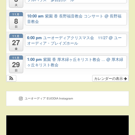
火
11月
10:00 am
紫園 香 長野福音教会 コンサート
@ 長野福
8
音教会
日
11月
6:00 pm
ユーオーディアクリスマス会 11/27
@ ユー
27
オーディア・プレイズホール
金
11月
1:00 pm
紫園 香 厚木緑ヶ丘キリスト教会 ...
@ 厚木緑
29
ヶ丘キリスト教会
日
カレンダーの表示
ユーオーディア EUODIA Instagram