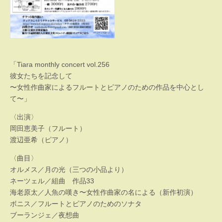
「Tiara monthly concert vol.256
彼女たちを記念して
〜女性作曲家によるフルートとピアノのための作品を中心とし
て〜」
〈出演〉
岡田恵美子（フルート）
渡辺亜希（ピアノ）
〈曲目〉
オルメス／月の光（三つの小品より）
ネーツェル／組曲 作品33
海老原太／人魚の嘆き〜女性作曲家の名による（新作初演）
ボニス／フルートとピアノのためのソナタ
ブーランジェ／夜想曲