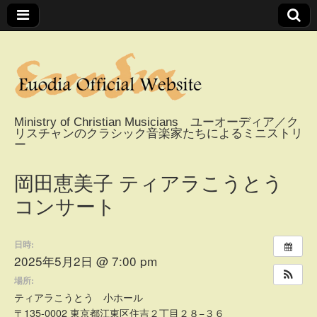
Ministry of Christian Musicians ユーオーディア／ク
リスチャンのクラシック音楽家たちによるミニストリ
Euodia Official
ー
Website / ユーオー
岡田恵美子 ティアラこうとう
コンサート
ディアオフィシャ
日時:
ルウェブサイト
2025年5月2日 @ 7:00 pm
場所:
ティアラこうとう 小ホール
〒135-0002 東京都江東区住吉２丁目２８−３６