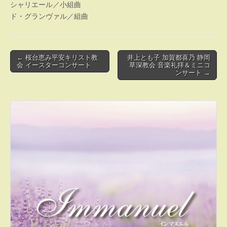
シャリエール／小組曲
ド・グランヴァル／組曲
Post
← 桜台恵み平安キリスト教
井上とも子 加賀都喜乃 静岡
会 イースターコンサート
草深教会 音楽礼拝＆ミニコ
navigation
ンサート →