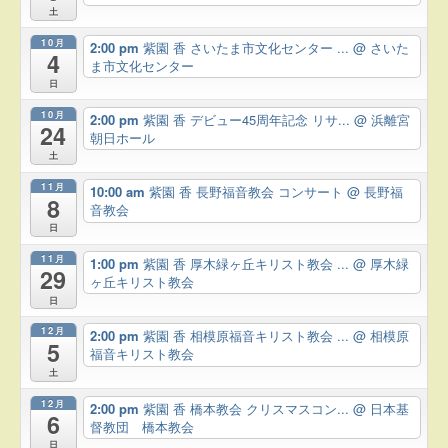
土
10月
2:00 pm
紫園 香 さいたま市文化センター ...
@ さいた
4
ま市文化センター
日
10月
2:00 pm
紫園 香 デビュー45周年記念 リサ...
@ 浜離宮
24
朝日ホール
土
11月
10:00 am
紫園 香 長野福音教会 コンサート
@ 長野福
8
音教会
日
11月
1:00 pm
紫園 香 厚木緑ヶ丘キリスト教会 ...
@ 厚木緑
29
ヶ丘キリスト教会
日
12月
2:00 pm
紫園 香 相模原福音キリスト教会 ...
@ 相模原
5
福音キリスト教会
土
12月
2:00 pm
紫園 香 橋本教会 クリスマスコン...
@ 日本基
6
督教団 橋本教会
日