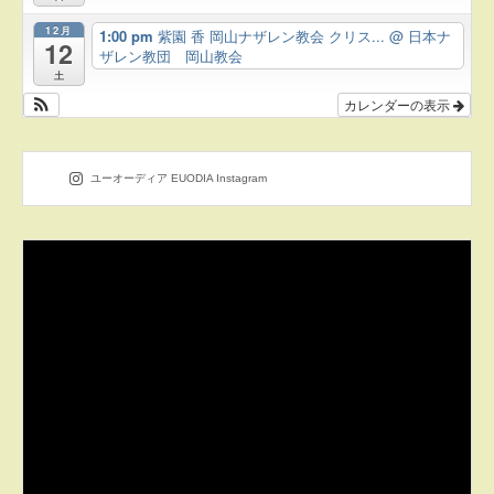
12月
1:00 pm
紫園 香 岡山ナザレン教会 クリス...
@ 日本ナ
12
ザレン教団 岡山教会
土
カレンダーの表示
ユーオーディア EUODIA Instagram