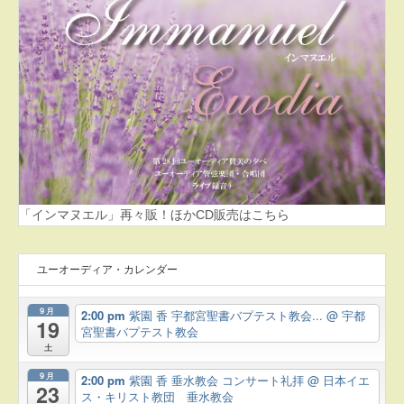
「インマヌエル」再々販！ほかCD販売はこちら
ユーオーディア・カレンダー
9月
2:00 pm
紫園 香 宇都宮聖書バプテスト教会...
@ 宇都
19
宮聖書バプテスト教会
土
9月
2:00 pm
紫園 香 垂水教会 コンサート礼拝
@ 日本イエ
23
ス・キリスト教団 垂水教会