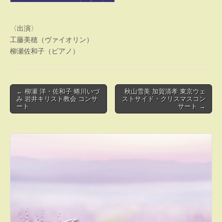
〈出演〉
工藤美穂（ヴァイオリン）
柳瀬佐和子（ピアノ）
Post
← 柳瀬 洋・佐和子 蜷川いづ
秋山雪美 加賀清孝 東京ウェ
み 岩井キリスト教会 コンサ
ストサイド・クリスマスコン
navigation
ート
サート →