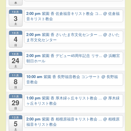
水
10月
2:00 pm
紫園 香 佐倉福音キリスト教会 コ...
@ 佐倉福
3
音キリスト教会
土
10月
2:00 pm
紫園 香 さいたま市文化センター ...
@ さいた
4
ま市文化センター
日
10月
2:00 pm
紫園 香 デビュー45周年記念 リサ...
@ 浜離宮
24
朝日ホール
土
11月
10:00 am
紫園 香 長野福音教会 コンサート
@ 長野福
8
音教会
日
11月
1:00 pm
紫園 香 厚木緑ヶ丘キリスト教会 ...
@ 厚木緑
29
ヶ丘キリスト教会
日
12月
2:00 pm
紫園 香 相模原福音キリスト教会 ...
@ 相模原
5
福音キリスト教会
土