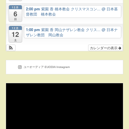
12月
2:00 pm
紫園 香 橋本教会 クリスマスコン...
@ 日本基
6
督教団 橋本教会
日
12月
1:00 pm
紫園 香 岡山ナザレン教会 クリス...
@ 日本ナ
12
ザレン教団 岡山教会
土
カレンダーの表示
ユーオーディア EUODIA Instagram