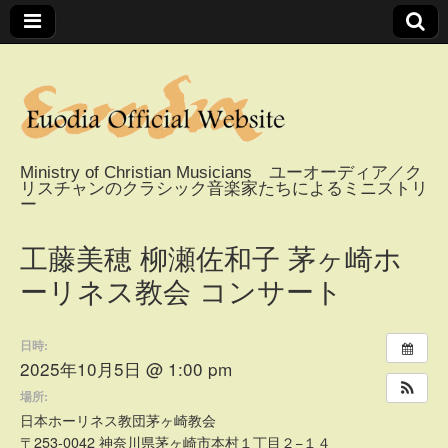
Ministry of Christian Musicians ユーオーディア／ク
リスチャンのクラシック音楽家たちによるミニストリ
Euodia Official
ー
Website / ユーオー
工藤美穂 柳瀬佐和子 茅ヶ崎ホ
ーリネス教会 コンサート
ディアオフィシャ
日時:
ルウェブサイト
2025年10月5日 @ 1:00 pm
場所:
日本ホーリネス教団茅ヶ崎教会
〒253-0042 神奈川県茅ヶ崎市本村１丁目２−１４