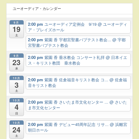
ユーオーディア・カレンダー
9月
2:00 pm
ユーオーディア定例会 9/19
@ ユーオーディ
19
ア・プレイズホール
土
2:00 pm
紫園 香 宇都宮聖書バプテスト教会...
@ 宇都
宮聖書バプテスト教会
9月
2:00 pm
紫園 香 垂水教会 コンサート礼拝
@ 日本イエ
23
ス・キリスト教団 垂水教会
水
10月
2:00 pm
紫園 香 佐倉福音キリスト教会 コ...
@ 佐倉福
3
音キリスト教会
土
10月
2:00 pm
紫園 香 さいたま市文化センター ...
@ さいた
4
ま市文化センター
日
10月
2:00 pm
紫園 香 デビュー45周年記念 リサ...
@ 浜離宮
24
朝日ホール
土