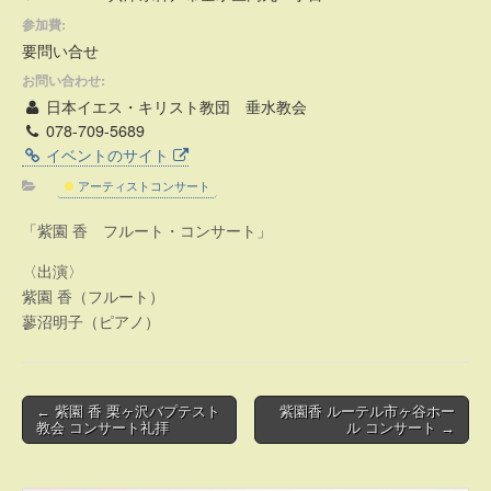
参加費:
要問い合せ
お問い合わせ:
日本イエス・キリスト教団 垂水教会
078-709-5689
イベントのサイト
アーティストコンサート
「紫園 香 フルート・コンサート」
〈出演〉
紫園 香（フルート）
蓼沼明子（ピアノ）
Post
← 紫園 香 栗ヶ沢バプテスト
紫園香 ルーテル市ヶ谷ホー
教会 コンサート礼拝
ル コンサート →
navigation