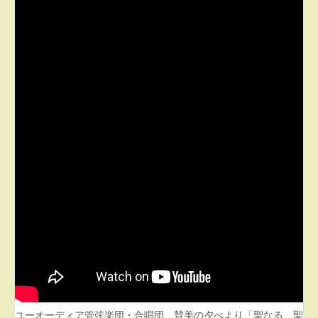
ユーオーディア管弦楽団・合唱団 賛美の夕べより「聖なる、聖