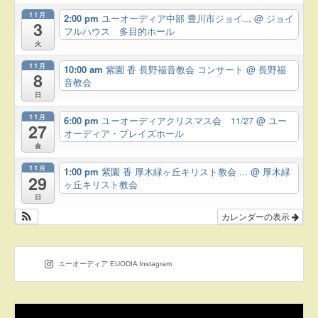
11月
2:00 pm
ユーオーディア中部 豊川市ジョイ...
@ ジョイ
3
フルハウス 多目的ホール
火
11月
10:00 am
紫園 香 長野福音教会 コンサート
@ 長野福
8
音教会
日
11月
6:00 pm
ユーオーディアクリスマス会 11/27
@ ユー
27
オーディア・プレイズホール
金
11月
1:00 pm
紫園 香 厚木緑ヶ丘キリスト教会 ...
@ 厚木緑
29
ヶ丘キリスト教会
日
カレンダーの表示
ユーオーディア EUODIA Instagram