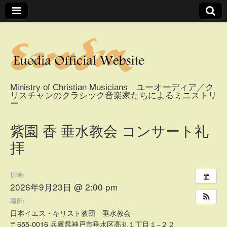
Ministry of Christian Musicians ユーオーディア／ク
リスチャンのクラシック音楽家たちによるミニストリ
Euodia Official
ー
Website / ユーオー
紫園 香 垂水教会 コンサート礼
拝
ディアオフィシャ
日時:
ルウェブサイト
2026年9月23日 @ 2:00 pm
場所:
日本イエス・キリスト教団 垂水教会
〒655-0016 兵庫県神戸市垂水区高丸１丁目１−２２