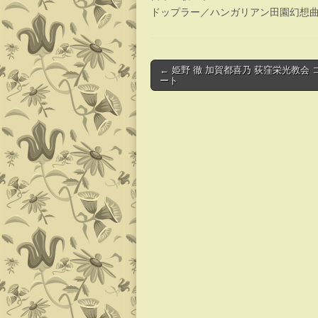
ドップラー／ハンガリアン田園幻想
Post
← 姫野 徹 加賀都喜乃 荻窪栄光教会 
ート
navigation