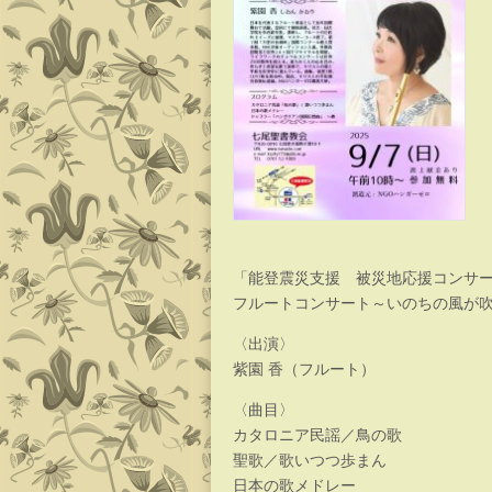
「能登震災支援 被災地応援コンサ
フルートコンサート～いのちの風が
〈出演〉
紫園 香（フルート）
〈曲目〉
カタロニア民謡／鳥の歌
聖歌／歌いつつ歩まん
日本の歌メドレー