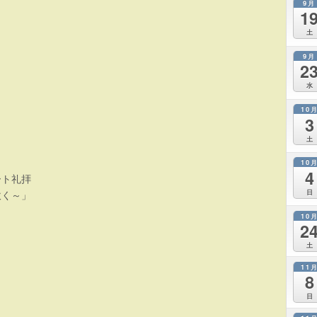
9月
1
土
9月
2
水
10
3
土
10
4
ート礼拝
日
吹く～」
10
2
土
11
8
日