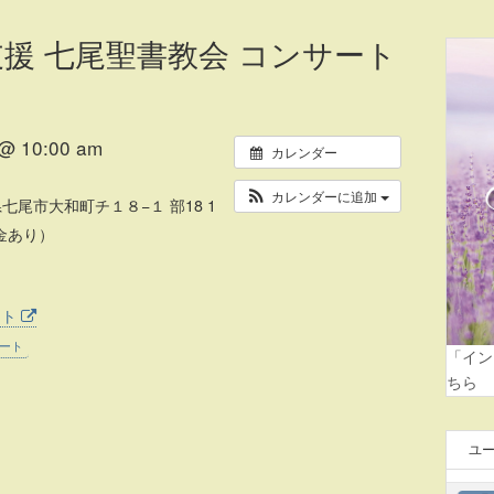
支援 七尾聖書教会 コンサート
 10:00 am
カレンダー
カレンダーに追加
川県七尾市大和町チ１８−１ 部18 1
金あり）
イト
ート
「イン
ちら
ユ