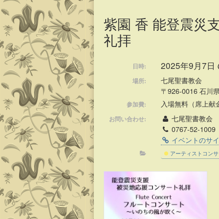
content
紫園 香 能登震災
礼拝
2025年9月7日 @
日時:
七尾聖書教会
場所:
〒926-0016 石
入場無料（席上献
参加費:
七尾聖書教会
お問い合わせ:
0767-52-1009
イベントのサ
アーティストコンサ