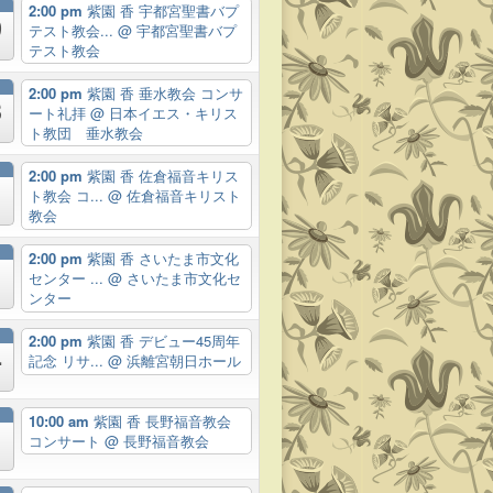
2:00 pm
紫園 香 宇都宮聖書バプ
9
テスト教会...
@ 宇都宮聖書バプ
テスト教会
2:00 pm
紫園 香 垂水教会 コンサ
3
ート礼拝
@ 日本イエス・キリス
ト教団 垂水教会
月
2:00 pm
紫園 香 佐倉福音キリス
ト教会 コ...
@ 佐倉福音キリスト
教会
月
2:00 pm
紫園 香 さいたま市文化
センター ...
@ さいたま市文化セ
ンター
月
2:00 pm
紫園 香 デビュー45周年
4
記念 リサ...
@ 浜離宮朝日ホール
月
10:00 am
紫園 香 長野福音教会
コンサート
@ 長野福音教会