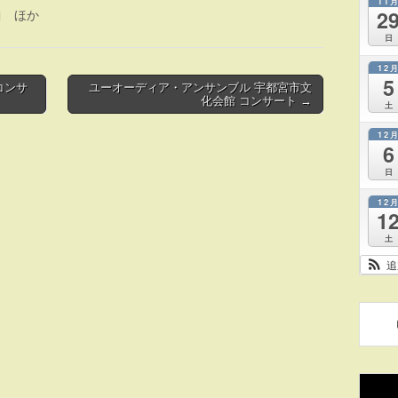
11
2
曲 ほか
日
12
5
コンサ
ユーオーディア・アンサンブル 宇都宮市文
化会館 コンサート →
土
12
6
日
12
1
土