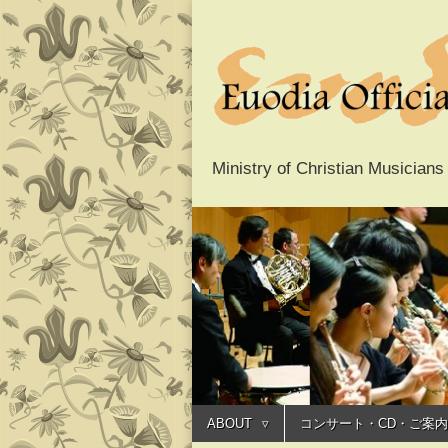
Ministry of Christ
Euodia O
Main
menu
オフィシ
Skip
ABOUT
コンサート・CD・ご案内
to