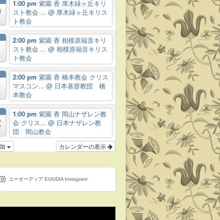
月
1:00 pm
紫園 香 厚木緑ヶ丘キリ
9
スト教会 ...
@ 厚木緑ヶ丘キリス
ト教会
月
2:00 pm
紫園 香 相模原福音キリ
スト教会 ...
@ 相模原福音キリス
ト教会
月
2:00 pm
紫園 香 橋本教会 クリス
マスコン...
@ 日本基督教団 橋
本教会
月
1:00 pm
紫園 香 岡山ナザレン教
2
会 クリス...
@ 日本ナザレン教
団 岡山教会
追加
カレンダーの表示
ユーオーディア EUODIA Instagram