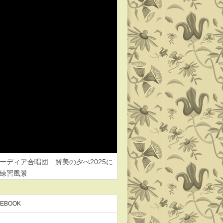
ーディア合唱団 賛美の夕べ2025に
練習風景
CEBOOK