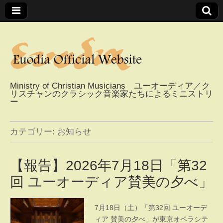
Ministry of Christian Musicians ユーオーディア／ク
リスチャンのクラシック音楽家たちによるミニストリ
Euodia Official
ー
Website / ユーオー
カテゴリー:
お知らせ
ディアオフィシャ
【報告】2026年7月18日「第32
ルウェブサイト
回 ユーオーディア賛美の夕べ」
7月18日（土）「第32回 ユーオーデ
ィア 賛美の夕べ」が東京オペラシテ