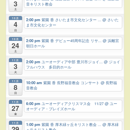
3
音キリスト教会
土
10月
2:00 pm
紫園 香 さいたま市文化センター ...
@ さいた
4
ま市文化センター
日
10月
2:00 pm
紫園 香 デビュー45周年記念 リサ...
@ 浜離宮
24
朝日ホール
土
11月
2:00 pm
ユーオーディア中部 豊川市ジョイ...
@ ジョイ
3
フルハウス 多目的ホール
火
11月
10:00 am
紫園 香 長野福音教会 コンサート
@ 長野福
8
音教会
日
11月
6:00 pm
ユーオーディアクリスマス会 11/27
@ ユー
27
オーディア・プレイズホール
金
11月
1:00 pm
紫園 香 厚木緑ヶ丘キリスト教会 ...
@ 厚木緑
29
ヶ丘キリスト教会