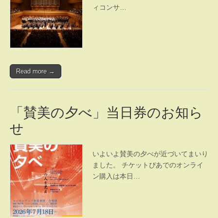
ィコンサ…
Read more →
「賛美の夕べ」当日券のお知ら
せ
いよいよ賛美の夕べが近づいてまいり
ました。 チケットぴあでのオンライ
ン購入は本日…