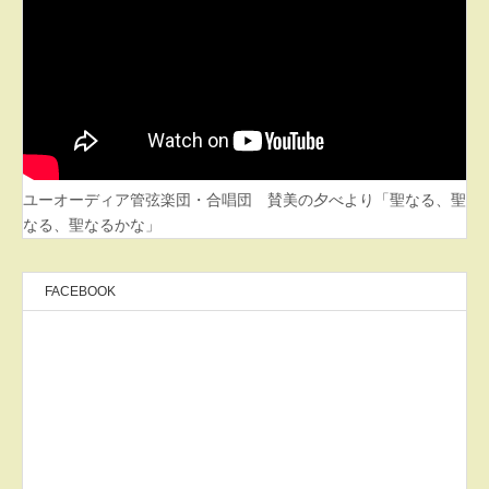
ユーオーディア管弦楽団・合唱団 賛美の夕べより「聖なる、聖
なる、聖なるかな」
FACEBOOK