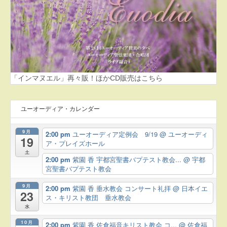
「インマヌエル」再々販！ほかCD販売はこちら
ユーオーディア・カレンダー
9月
2:00 pm
ユーオーディア定例会 9/19
@ ユーオーディ
19
ア・プレイズホール
土
2:00 pm
紫園 香 宇都宮聖書バプテスト教会...
@ 宇都
宮聖書バプテスト教会
9月
2:00 pm
紫園 香 垂水教会 コンサート礼拝
@ 日本イエ
23
ス・キリスト教団 垂水教会
水
10月
2:00 pm
紫園 香 佐倉福音キリスト教会 コ...
@ 佐倉福