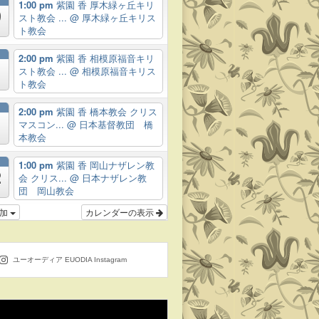
月
1:00 pm
紫園 香 厚木緑ヶ丘キリ
9
スト教会 ...
@ 厚木緑ヶ丘キリス
ト教会
月
2:00 pm
紫園 香 相模原福音キリ
スト教会 ...
@ 相模原福音キリス
ト教会
月
2:00 pm
紫園 香 橋本教会 クリス
マスコン...
@ 日本基督教団 橋
本教会
月
1:00 pm
紫園 香 岡山ナザレン教
2
会 クリス...
@ 日本ナザレン教
団 岡山教会
追加
カレンダーの表示
ユーオーディア EUODIA Instagram