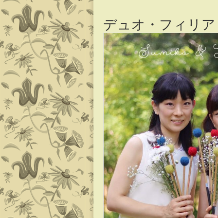
content
デュオ・フィリア Duo