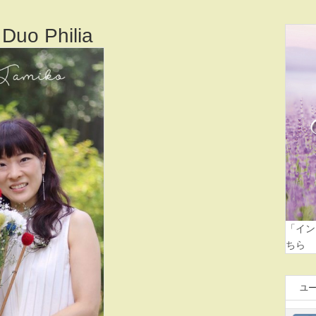
 Philia
「イン
ちら
ユ