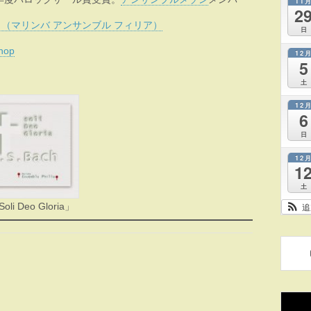
11
2
（マリンバ アンサンブル フィリア）
日
op
12
5
土
12
6
日
12
1
土
oli Deo Gloria」