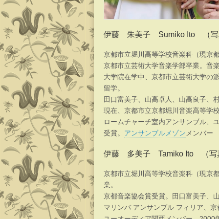
伊藤 朱美子 Sumiko Ito （
京都市立堀川高等学校音楽科（現京
京都市立芸術大学音楽学部卒業。音
大学院在学中、京都市立芸術大学の
留学。
田口富美子、山高卓人、山高良子、
現在、京都市立京都堀川音楽高等学校
ロームチャーチ室内アンサンブル、ユ
受賞。
アンサンブルメゾン
メンバー
伊藤 多美子 Tamiko Ito （
京都市立堀川高等学校音楽科（現京
業。
京都音楽協会賞受賞。田口富美子、
マリンバ アンサンブル フィリア、
ユーオーディア関西メンバー。200