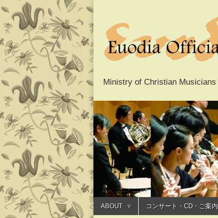
Ministry of Christ
Euodia O
Main
menu
オフィシ
Skip
ABOUT
コンサート・CD・ご案内
to