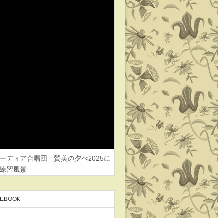
ーディア合唱団 賛美の夕べ2025に
練習風景
CEBOOK