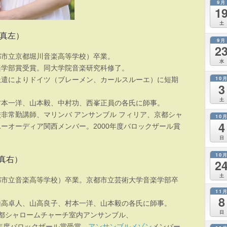
9月
1
土
写真左）
9月
2
都市立京都堀川音楽高等学校）卒業。
水
楽学部賞受賞。同大学院音楽研究科修了。
10
派遣によりドイツ（ブレーメン、カールスルーエ）に短期
3
土
村本一洋、山本毅、中村功、西峯正員の各氏に師事。
非常勤講師、マリンバ アンサンブル フィリア、京都シャ
10
4
ーオーディア関西メンバー。2000年度バロックザール賞
日
10
写真右）
2
土
都市立音楽高等学校）卒業。京都市立芸術大学音楽学部卒
11
8
山高卓人、山高良子、村本一洋、山本毅の各氏に師事。
日
京都シャロームチャーチ室内アンサンブル、
0年度バロックザール賞受賞。
アンサンブルメゾン
メンバー