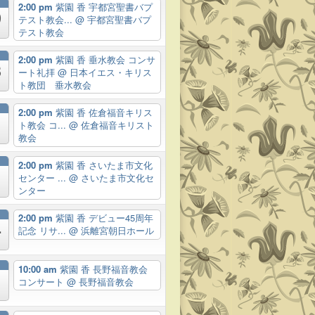
2:00 pm
紫園 香 宇都宮聖書バプ
9
テスト教会...
@ 宇都宮聖書バプ
テスト教会
2:00 pm
紫園 香 垂水教会 コンサ
3
ート礼拝
@ 日本イエス・キリス
ト教団 垂水教会
月
2:00 pm
紫園 香 佐倉福音キリス
ト教会 コ...
@ 佐倉福音キリスト
教会
月
2:00 pm
紫園 香 さいたま市文化
センター ...
@ さいたま市文化セ
ンター
月
2:00 pm
紫園 香 デビュー45周年
4
記念 リサ...
@ 浜離宮朝日ホール
月
10:00 am
紫園 香 長野福音教会
コンサート
@ 長野福音教会