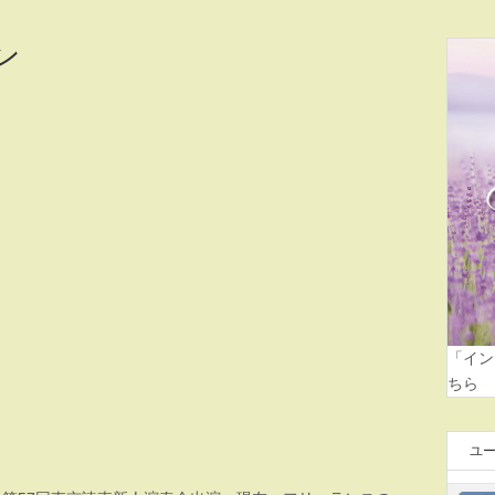
ン
「イン
ちら
ユ