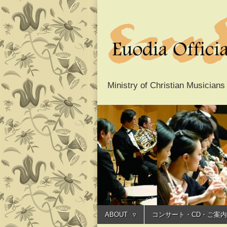
Ministry of Christ
Euodia O
Main
menu
オフィシ
Skip
ABOUT
コンサート・CD・ご案内
to