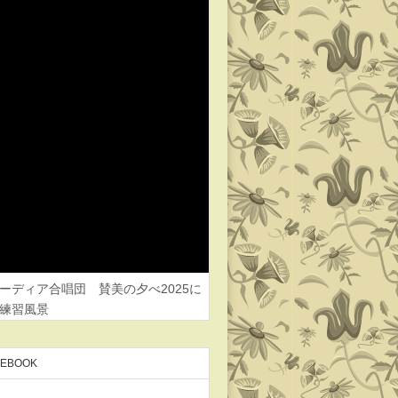
ーディア合唱団 賛美の夕べ2025に
練習風景
CEBOOK