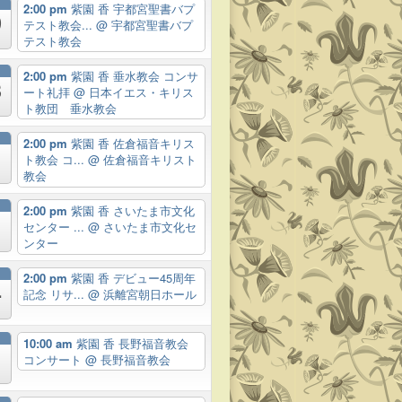
2:00 pm
紫園 香 宇都宮聖書バプ
9
テスト教会...
@ 宇都宮聖書バプ
テスト教会
2:00 pm
紫園 香 垂水教会 コンサ
3
ート礼拝
@ 日本イエス・キリス
ト教団 垂水教会
月
2:00 pm
紫園 香 佐倉福音キリス
ト教会 コ...
@ 佐倉福音キリスト
教会
月
2:00 pm
紫園 香 さいたま市文化
センター ...
@ さいたま市文化セ
ンター
月
2:00 pm
紫園 香 デビュー45周年
4
記念 リサ...
@ 浜離宮朝日ホール
月
10:00 am
紫園 香 長野福音教会
コンサート
@ 長野福音教会