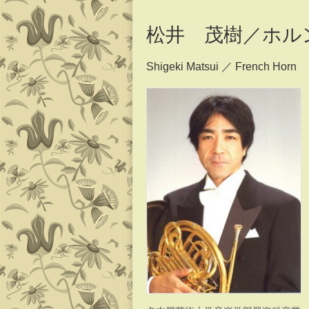
content
松井 茂樹／ホル
Shigeki Matsui ／ French Horn