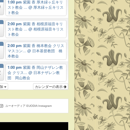
月
1:00 pm
紫園 香 厚木緑ヶ丘キリ
9
スト教会 ...
@ 厚木緑ヶ丘キリス
ト教会
月
2:00 pm
紫園 香 相模原福音キリ
スト教会 ...
@ 相模原福音キリス
ト教会
月
2:00 pm
紫園 香 橋本教会 クリス
マスコン...
@ 日本基督教団 橋
本教会
月
1:00 pm
紫園 香 岡山ナザレン教
2
会 クリス...
@ 日本ナザレン教
団 岡山教会
追加
カレンダーの表示
ユーオーディア EUODIA Instagram