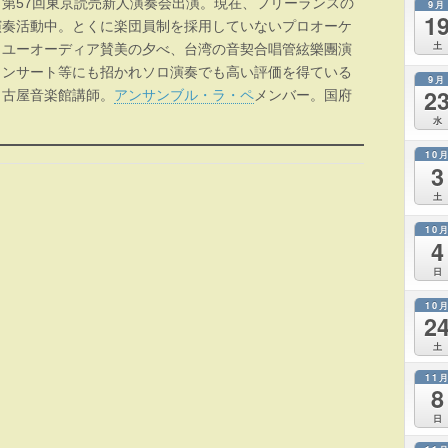
第57回東京読売新人演奏会出演。現在、フリーランスの
9月
1
演奏活動中。とくに楽団員制を採用していないプロオーケ
土
、ユーオーディア賛美の夕べ、台湾の音契合唱管絃樂團演
コンサート等にも招かれソロ演奏でも高い評価を得ている
9月
2
名古屋音楽館講師。
アンサンブル・ラ・ペ
メンバー。国府
水
10
3
土
10
4
日
10
2
土
11
8
日