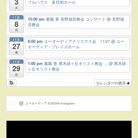
3
フルハウス 多目的ホール
火
11月
10:00 am
紫園 香 長野福音教会 コンサート
@ 長野福
8
音教会
日
11月
6:00 pm
ユーオーディアクリスマス会 11/27
@ ユー
27
オーディア・プレイズホール
金
11月
1:00 pm
紫園 香 厚木緑ヶ丘キリスト教会 ...
@ 厚木緑
29
ヶ丘キリスト教会
日
カレンダーの表示
ユーオーディア EUODIA Instagram