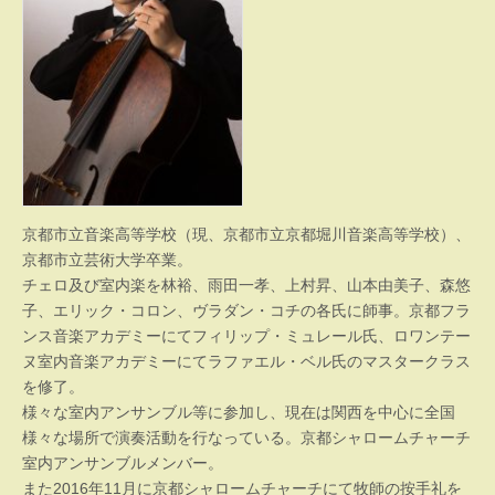
京都市立音楽高等学校（現、京都市立京都堀川音楽高等学校）、
京都市立芸術大学卒業。
チェロ及び室内楽を林裕、雨田一孝、上村昇、山本由美子、森悠
子、エリック・コロン、ヴラダン・コチの各氏に師事。京都フラ
ンス音楽アカデミーにてフィリップ・ミュレール氏、ロワンテー
ヌ室内音楽アカデミーにてラファエル・ベル氏のマスタークラス
を修了。
様々な室内アンサンブル等に参加し、現在は関西を中心に全国
様々な場所で演奏活動を行なっている。京都シャロームチャーチ
室内アンサンブルメンバー。
また2016年11月に京都シャロームチャーチにて牧師の按手礼を