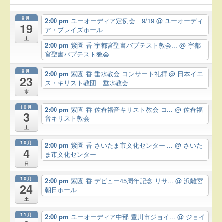
9月
2:00 pm
ユーオーディア定例会 9/19
@ ユーオーディ
19
ア・プレイズホール
土
2:00 pm
紫園 香 宇都宮聖書バプテスト教会...
@ 宇都
宮聖書バプテスト教会
9月
2:00 pm
紫園 香 垂水教会 コンサート礼拝
@ 日本イエ
23
ス・キリスト教団 垂水教会
水
10月
2:00 pm
紫園 香 佐倉福音キリスト教会 コ...
@ 佐倉福
3
音キリスト教会
土
10月
2:00 pm
紫園 香 さいたま市文化センター ...
@ さいた
4
ま市文化センター
日
10月
2:00 pm
紫園 香 デビュー45周年記念 リサ...
@ 浜離宮
24
朝日ホール
土
11月
2:00 pm
ユーオーディア中部 豊川市ジョイ...
@ ジョイ