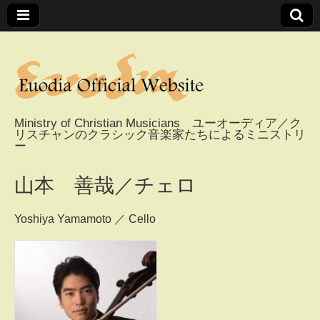
Ministry of Christian Musicians ユーオーディア／ク
リスチャンのクラシック音楽家たちによるミニストリ
Euodia Official
ー
Website / ユーオー
山本 善哉／チェロ
ディアオフィシャ
Yoshiya Yamamoto ／ Cello
ルウェブサイト