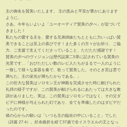
主の御名を賛美いたします。 主の恵みと平安が豊かにあります
ように。
さあ、今年もいよいよ「ユーオーディア賛美の夕べ」が近づいて
きました！
私たちの愛する主を、愛する兄弟姉妹たちとともに力いっぱい賛
美できることは至上の喜びです！また多くの方々がお祈り、ご協
力、ご支援で支えてくださっていること、ただただ感謝です！
賛美の夕べのヴィジョンは歴代誌第二5章に記されている賛美の
光景です…「おびただしい数のレビ人たちがまるで一人のように
一致して様々な楽器を奏で、歌って賛美した。そのとき宮は雲で
満ちた。主の栄光が満ちたからである。」
この壮大な賛美はソロモン王が神殿を完成させた時に献げられた
礼拝の様子ですが、この賛美が献げられるにあたっては大きな教
訓がありました。実は、この賛美はソロモンではなく、その父ダ
ビデに神様が与えられた幻であり、全てを準備したのはダビデだ
ったのです。
彼の心からの願いは「いつも主の臨在の中にいること」でした
（詩篇 27:4）。紆余曲折を経て37歳で全イスラエルの王となっ