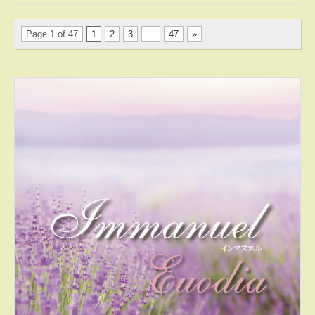
Page 1 of 47
1
2
3
…
47
»