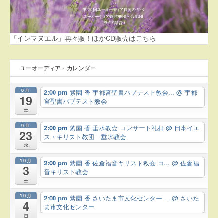
「インマヌエル」再々販！ほかCD販売はこちら
ユーオーディア・カレンダー
9月
2:00 pm
紫園 香 宇都宮聖書バプテスト教会...
@ 宇都
19
宮聖書バプテスト教会
土
9月
2:00 pm
紫園 香 垂水教会 コンサート礼拝
@ 日本イエ
23
ス・キリスト教団 垂水教会
水
10月
2:00 pm
紫園 香 佐倉福音キリスト教会 コ...
@ 佐倉福
3
音キリスト教会
土
10月
2:00 pm
紫園 香 さいたま市文化センター ...
@ さいた
4
ま市文化センター
日