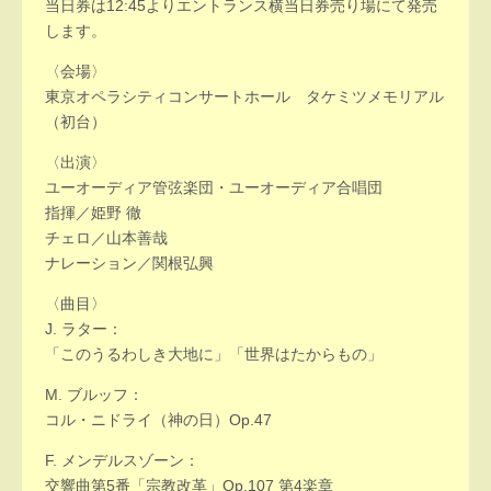
当日券は12:45よりエントランス横当日券売り場にて発売
します。
〈会場〉
東京オペラシティコンサートホール タケミツメモリアル
（初台）
〈出演〉
ユーオーディア管弦楽団・ユーオーディア合唱団
指揮／姫野 徹
チェロ／山本善哉
ナレーション／関根弘興
〈曲目〉
J. ラター：
「このうるわしき大地に」「世界はたからもの」
M. ブルッフ：
コル・ニドライ（神の日）Op.47
F. メンデルスゾーン：
交響曲第5番「宗教改革」Op.107 第4楽章