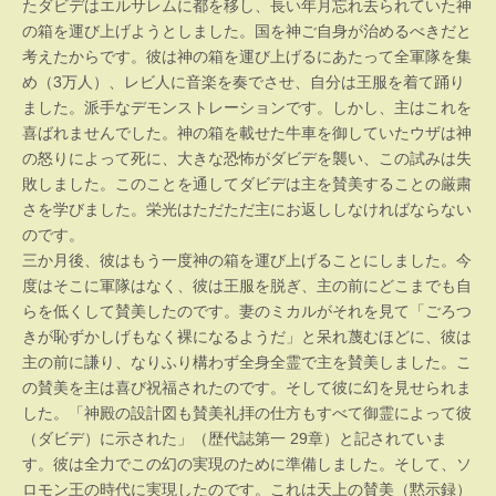
たダビデはエルサレムに都を移し、長い年月忘れ去られていた神
の箱を運び上げようとしました。国を神ご自身が治めるべきだと
考えたからです。彼は神の箱を運び上げるにあたって全軍隊を集
め（3万人）、レビ人に音楽を奏でさせ、自分は王服を着て踊り
ました。派手なデモンストレーションです。しかし、主はこれを
喜ばれませんでした。神の箱を載せた牛車を御していたウザは神
の怒りによって死に、大きな恐怖がダビデを襲い、この試みは失
敗しました。このことを通してダビデは主を賛美することの厳粛
さを学びました。栄光はただただ主にお返ししなければならない
のです。
三か月後、彼はもう一度神の箱を運び上げることにしました。今
度はそこに軍隊はなく、彼は王服を脱ぎ、主の前にどこまでも自
らを低くして賛美したのです。妻のミカルがそれを見て「ごろつ
きが恥ずかしげもなく裸になるようだ」と呆れ蔑むほどに、彼は
主の前に謙り、なりふり構わず全身全霊で主を賛美しました。こ
の賛美を主は喜び祝福されたのです。そして彼に幻を見せられま
した。「神殿の設計図も賛美礼拝の仕方もすべて御霊によって彼
（ダビデ）に示された」（歴代誌第一 29章）と記されていま
す。彼は全力でこの幻の実現のために準備しました。そして、ソ
ロモン王の時代に実現したのです。これは天上の賛美（黙示録）