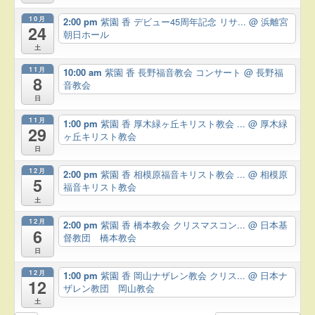
10月
2:00 pm
紫園 香 デビュー45周年記念 リサ...
@ 浜離宮
24
朝日ホール
土
11月
10:00 am
紫園 香 長野福音教会 コンサート
@ 長野福
8
音教会
日
11月
1:00 pm
紫園 香 厚木緑ヶ丘キリスト教会 ...
@ 厚木緑
29
ヶ丘キリスト教会
日
12月
2:00 pm
紫園 香 相模原福音キリスト教会 ...
@ 相模原
5
福音キリスト教会
土
12月
2:00 pm
紫園 香 橋本教会 クリスマスコン...
@ 日本基
6
督教団 橋本教会
日
12月
1:00 pm
紫園 香 岡山ナザレン教会 クリス...
@ 日本ナ
12
ザレン教団 岡山教会
土