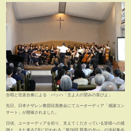
合唱と弦楽合奏による バッハ「主よ人の望みの喜びよ」
先日、日本ナザレン教団目黒教会にてユーオーディア「感謝コン
サート」が開催されました。
日頃、ユーオーディアを祈り、支えてくださっている皆様への感
謝と、また来る7月に行われる「第26回 賛美の夕べ」の決起集会