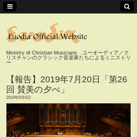
Ministry of Christian Musicians ユーオーディア／ク
リスチャンのクラシック音楽家たちによるミニストリ
Euodia Official
ー
Website / ユーオー
【報告】2019年7月20日「第26
回 賛美の夕べ」
ディアオフィシャ
2019年8月6日
ルウェブサイト