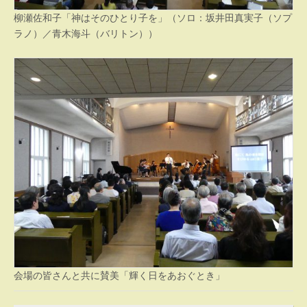
柳瀬佐和子「神はそのひとり子を」（ソロ：坂井田真実子（ソプ
ラノ）／青木海斗（バリトン））
会場の皆さんと共に賛美「輝く日をあおぐとき」