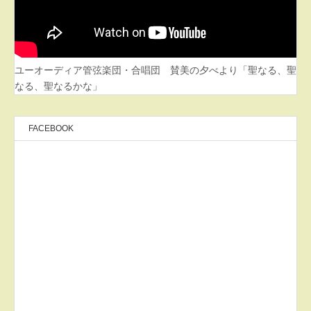
ユーオーディア管弦楽団・合唱団 賛美の夕べより「聖なる、聖
なる、聖なるかな」
FACEBOOK