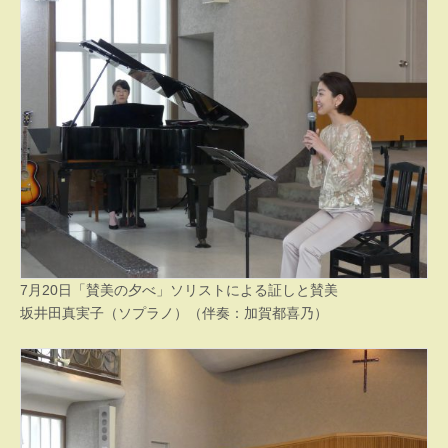
7月20日「賛美の夕べ」ソリストによる証しと賛美
坂井田真実子（ソプラノ）（伴奏：加賀都喜乃）