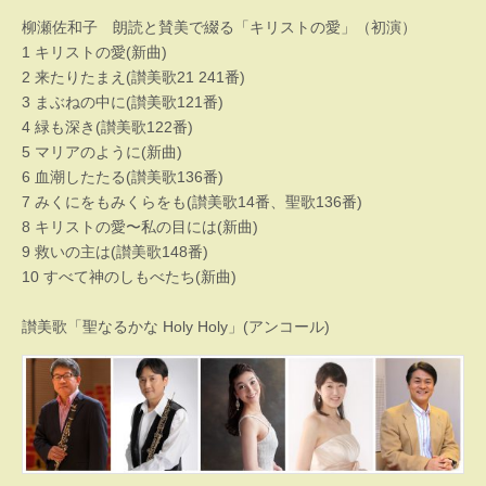
柳瀬佐和子 朗読と賛美で綴る「キリストの愛」（初演）
1 キリストの愛(新曲)
2 来たりたまえ(讃美歌21 241番)
3 まぶねの中に(讃美歌121番)
4 緑も深き(讃美歌122番)
5 マリアのように(新曲)
6 血潮したたる(讃美歌136番)
7 みくにをもみくらをも(讃美歌14番、聖歌136番)
8 キリストの愛〜私の目には(新曲)
9 救いの主は(讃美歌148番)
10 すべて神のしもべたち(新曲)
讃美歌「聖なるかな Holy Holy」(アンコール)