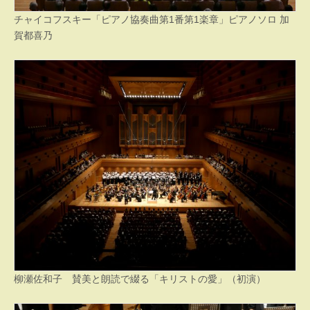
チャイコフスキー「ピアノ協奏曲第1番第1楽章」ピアノソロ 加
賀都喜乃
柳瀬佐和子 賛美と朗読で綴る「キリストの愛」（初演）