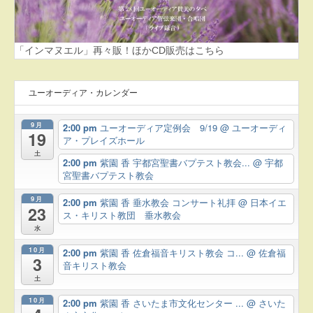
「インマヌエル」再々販！ほかCD販売はこちら
ユーオーディア・カレンダー
9月
2:00 pm
ユーオーディア定例会 9/19
@ ユーオーディ
19
ア・プレイズホール
土
2:00 pm
紫園 香 宇都宮聖書バプテスト教会...
@ 宇都
宮聖書バプテスト教会
9月
2:00 pm
紫園 香 垂水教会 コンサート礼拝
@ 日本イエ
23
ス・キリスト教団 垂水教会
水
10月
2:00 pm
紫園 香 佐倉福音キリスト教会 コ...
@ 佐倉福
3
音キリスト教会
土
10月
2:00 pm
紫園 香 さいたま市文化センター ...
@ さいた