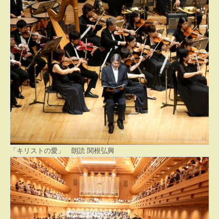
「キリストの愛」 朗読 関根弘興