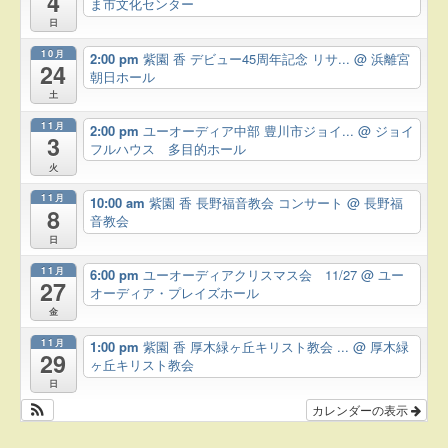
4
ま市文化センター
日
10月
2:00 pm
紫園 香 デビュー45周年記念 リサ...
@ 浜離宮
24
朝日ホール
土
11月
2:00 pm
ユーオーディア中部 豊川市ジョイ...
@ ジョイ
3
フルハウス 多目的ホール
火
11月
10:00 am
紫園 香 長野福音教会 コンサート
@ 長野福
8
音教会
日
11月
6:00 pm
ユーオーディアクリスマス会 11/27
@ ユー
27
オーディア・プレイズホール
金
11月
1:00 pm
紫園 香 厚木緑ヶ丘キリスト教会 ...
@ 厚木緑
29
ヶ丘キリスト教会
日
カレンダーの表示