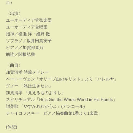
台）
〈出演〉
ユーオーディア管弦楽団
ユーオーディア合唱団
指揮／柳瀬 洋・姫野 徹
ソプラノ／坂井田真実子
ピアノ／加賀都喜乃
朗読／関根弘興
〈曲目〉
加賀清孝 詩篇メドレー
ベートーヴェン「オリーブ山のキリスト」より「ハレルヤ」
グノー 「私は生きたい」
加賀清孝 「見えるものよりも」
スピリチュアル「He’s Got the Whole World in His Hands」
讃美歌 「やすかれわが心よ」(アンコール)
チャイコフスキー ピアノ協奏曲第1番より1楽章
(休憩)