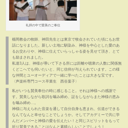
礼拝の中で賛美のご奉仕
楯岡教会の牧師、神田先生とは東京で牧会されていた頃にもお世
話になりました。新しい土地に馴染み、神様を中心とした愛のあ
るお交わりや、神様に仕えていらっしゃる姿を見せて頂き、とて
も励まされました。
私達3人は、神様が導いて下さる所には距離や聴衆の人数に関係無
くどこへでも伺いたいと、同じ信仰が与えられています。この様
な仲間とユーオーディアで一緒に学べたことは大きな宝です。
〈声楽科専門コース卒業生 西谷葉子〉
私がいつも賛美奉仕の時に感じること。それは神様への感謝で
す。賛美しながら歌詞を噛み締め、証をしながらまた神様の恵み
を噛み締め…。
神様に与えられた音楽を通して自分自身も恵まれ、伝道ができる
なんてなんと幸せなことでしょうか。そしてアカデミーで共に学
んだメンバーと神様の愛を伝えたい！と同じスピリットをもって
祈り賛美できることはなんと素晴らしいことでしょう！