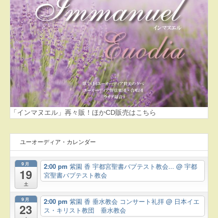
「インマヌエル」再々販！ほかCD販売はこちら
ユーオーディア・カレンダー
9月
2:00 pm
紫園 香 宇都宮聖書バプテスト教会...
@ 宇都
19
宮聖書バプテスト教会
土
9月
2:00 pm
紫園 香 垂水教会 コンサート礼拝
@ 日本イエ
23
ス・キリスト教団 垂水教会