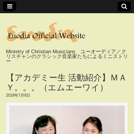
Ministry of Christian Musicians ユーオーディア／ク
リスチャンのクラシック音楽家たちによるミニストリ
Euodia Official
ー
Website / ユーオー
【アカデミー生 活動紹介】ＭＡ
Ｙ。。。（エムエーワイ）
ディアオフィシャ
2018年7月8日
ルウェブサイト