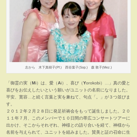
左から 木下真樹子(Pf.) 西谷葉子(Sop.) 森 敦子(Mez.)
「御霊の実（
M
i）は、愛（
A
i）、喜び（
Y
orokobi）…」真の愛と
喜びをお伝えしたいという願いがユニットの名前になりました。
平安、寛容…と続く言葉と実を兼ねて、句点「。」が３つ並びま
す。
２０１２年２月２８日に発足祈祷会をもって誕生しました。２０
１１年７月、このメンバーで１０日間の帯広コンサートツアーに
出かけ、そこからそれぞれ、神様との語り合いを経て、神様から
名前を与えられて、ユニットを組みました。賛美と証の召命に生