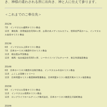
き、神様の遣わされる所に出向き、神と人に仕えて参ります。
＜これまでのご奉仕先＞
2012年
7月 インマヌエル盛岡キリスト教会
12月 東松島・亘理仮設住宅等4ヶ所、お茶の水メディカルカフェ、世田谷芦花ホーム、インマヌエ
ル金谷キリスト教会
2013年
6月 インマヌエル上田キリスト教会
7月 日本ホーリネス教団中川キリスト教会
11月 桜台恵み平安教会
12月 相馬・仙台仮設住宅等5ヶ所、シーサイドバイブルチャーチ、単立市原福音教会
2014年
6月 日本ホーリネス教団今治旭方教会、インマヌエル今治キリスト教会
11月 ふくしま宣教リトリート
12月 日本同盟キリスト教団東林聖書教会、日本同盟キリスト教団天竜キリスト福音教会
2015年
9月 インマヌエル安食キリスト教会
11月 インマヌエル長岡キリスト教会
12月 ロングライフホールディング株式会社、日本ホーリネス教団立川栄町教会
2016年