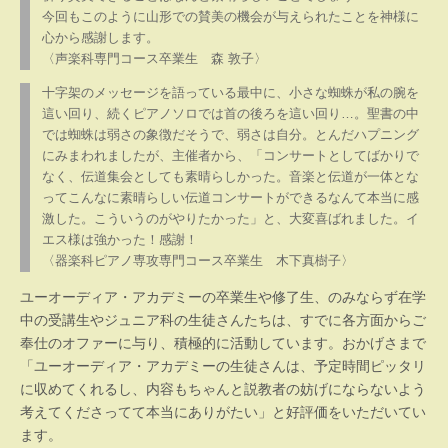
今回もこのように山形での賛美の機会が与えられたことを神様に
心から感謝します。
〈声楽科専門コース卒業生 森 敦子〉
十字架のメッセージを語っている最中に、小さな蜘蛛が私の腕を
這い回り、続くピアノソロでは首の後ろを這い回り…。聖書の中
では蜘蛛は弱さの象徴だそうで、弱さは自分。とんだハプニング
にみまわれましたが、主催者から、「コンサートとしてばかりで
なく、伝道集会としても素晴らしかった。音楽と伝道が一体とな
ってこんなに素晴らしい伝道コンサートができるなんて本当に感
激した。こういうのがやりたかった」と、大変喜ばれました。イ
エス様は強かった！感謝！
〈器楽科ピアノ専攻専門コース卒業生 木下真樹子〉
ユーオーディア・アカデミーの卒業生や修了生、のみならず在学
中の受講生やジュニア科の生徒さんたちは、すでに各方面からご
奉仕のオファーに与り、積極的に活動しています。おかげさまで
「ユーオーディア・アカデミーの生徒さんは、予定時間ピッタリ
に収めてくれるし、内容もちゃんと説教者の妨げにならないよう
考えてくださってて本当にありがたい」と好評価をいただいてい
ます。