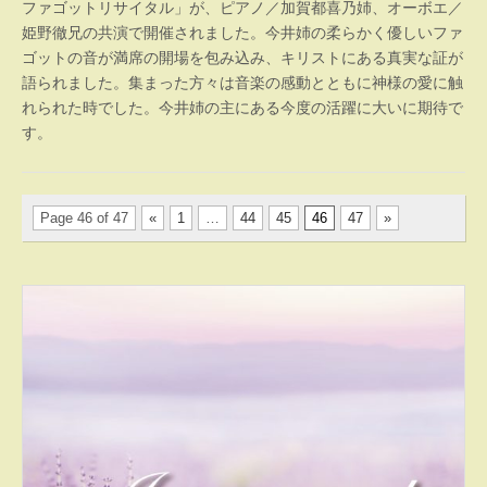
ファゴットリサイタル」が、ピアノ／加賀都喜乃姉、オーボエ／
姫野徹兄の共演で開催されました。今井姉の柔らかく優しいファ
ゴットの音が満席の開場を包み込み、キリストにある真実な証が
語られました。集まった方々は音楽の感動とともに神様の愛に触
れられた時でした。今井姉の主にある今度の活躍に大いに期待で
す。
Page 46 of 47
«
1
…
44
45
46
47
»