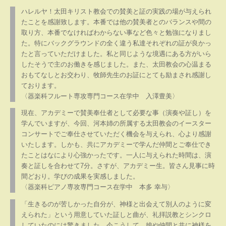
ハレルヤ！太田キリスト教会での賛美と証の実践の場が与えられ
たことを感謝致します。本番では他の賛美者とのバランスや間の
取り方、本番でなければわからない事など色々と勉強になりまし
た。特にバックグラウンドの全く違う私達それぞれの証が良かっ
たと言っていただけました。私と同じような境遇にある方がいら
したそうで主のお働きを感じました。また、太田教会の心温まる
おもてなしとお交わり、牧師先生のお証にとても励まされ感謝し
ております。
〈器楽科フルート専攻専門コース在学中 入澤豊美〉
現在、アカデミーで賛美奉仕者として必要な事（演奏や証し）を
学んでいますが、今回、河本姉の所属する太田教会のイースター
コンサートでご奉仕させていただく機会を与えられ、心より感謝
いたします。しかも、共にアカデミーで学んだ仲間とご奉仕でき
たことはなにより心強かったです。一人に与えられた時間は、演
奏と証しを合わせて7分。さすが、アカデミー生。皆さん見事に時
間どおり。学びの成果を実感しました。
〈器楽科ピアノ専攻専門コース在学中 本多 幸与〉
「生きるのが苦しかった自分が、神様と出会えて別人のように変
えられた」という用意していた証しと曲が、礼拝説教とシンクロ
していたのには驚きました。今こうして、娘や仲間と共に神様を