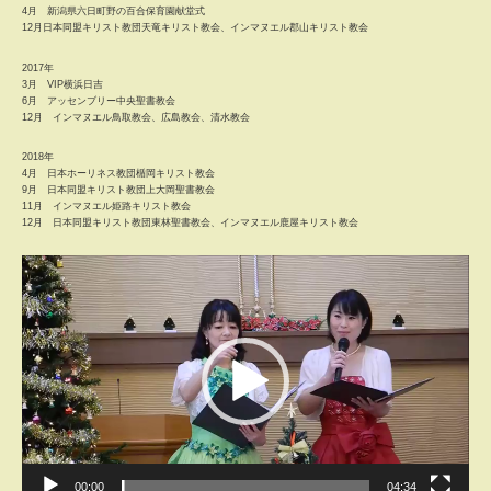
4月 新潟県六日町野の百合保育園献堂式
12月日本同盟キリスト教団天竜キリスト教会、インマヌエル郡山キリスト教会
2017年
3月 VIP横浜日吉
6月 アッセンブリー中央聖書教会
12月 インマヌエル鳥取教会、広島教会、清水教会
2018年
4月 日本ホーリネス教団楯岡キリスト教会
9月 日本同盟キリスト教団上大岡聖書教会
11月 インマヌエル姫路キリスト教会
12月 日本同盟キリスト教団東林聖書教会、インマヌエル鹿屋キリスト教会
動
画
プ
レ
ー
ヤ
ー
00:00
04:34