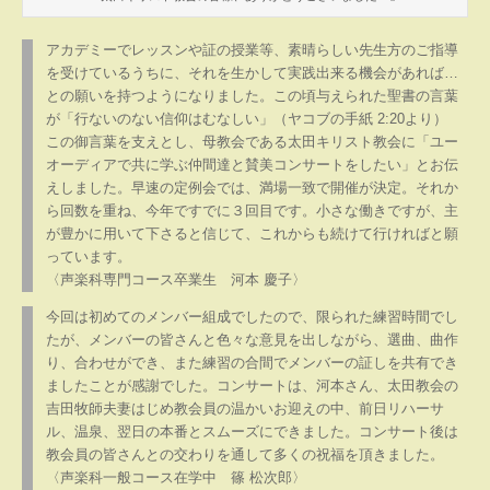
アカデミーでレッスンや証の授業等、素晴らしい先生方のご指導
を受けているうちに、それを生かして実践出来る機会があれば…
との願いを持つようになりました。この頃与えられた聖書の言葉
が「行ないのない信仰はむなしい」（ヤコブの手紙 2:20より）
この御言葉を支えとし、母教会である太田キリスト教会に「ユー
オーディアで共に学ぶ仲間達と賛美コンサートをしたい」とお伝
えしました。早速の定例会では、満場一致で開催が決定。それか
ら回数を重ね、今年ですでに３回目です。小さな働きですが、主
が豊かに用いて下さると信じて、これからも続けて行ければと願
っています。
〈声楽科専門コース卒業生 河本 慶子〉
今回は初めてのメンバー組成でしたので、限られた練習時間でし
たが、メンバーの皆さんと色々な意見を出しながら、選曲、曲作
り、合わせができ、また練習の合間でメンバーの証しを共有でき
ましたことが感謝でした。コンサートは、河本さん、太田教会の
吉田牧師夫妻はじめ教会員の温かいお迎えの中、前日リハーサ
ル、温泉、翌日の本番とスムーズにできました。コンサート後は
教会員の皆さんとの交わりを通して多くの祝福を頂きました。
〈声楽科一般コース在学中 篠 松次郎〉