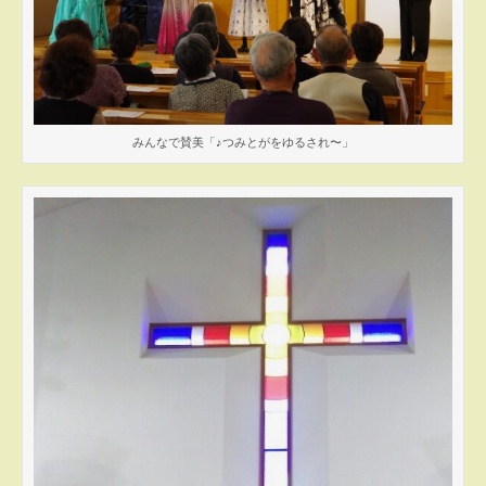
みんなで賛美「♪つみとがをゆるされ〜」