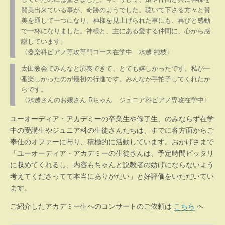
賛美出来ている事が、奇跡のようでした。聴いて下さる方々と賛
美を通して一つになり、神様を見上げられた事にも、喜びと感動
で一杯になりました。神様と、主にある愛する仲間に、心から感
謝しています。
〈器楽科ピアノ専攻専門コース在学中 水越 純枝〉
太田教会でみんなと演奏できて、とても嬉しかったです。私が一
番楽しかったのが最初の行進です。みんなが手拍子してくれたか
らです。
〈水越さんのお嬢さん Rちゃん ジュニア科ピアノ専攻在学中〉
ユーオーディア・アカデミーの卒業生や修了生、のみならず在学
中の受講生やジュニア科の生徒さんたちは、すでに各方面からご
奉仕のオファーに与り、積極的に活動しています。おかげさまで
「ユーオーディア・アカデミーの生徒さんは、予定時間ピッタリ
に収めてくれるし、内容もちゃんと説教者の妨げにならないよう
考えてくださってて本当にありがたい」と好評価をいただいてい
ます。
ご紹介したアカデミー生へのコンサートのご依頼は
こちら
へ