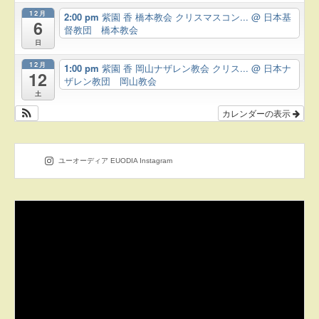
12月
2:00 pm
紫園 香 橋本教会 クリスマスコン...
@ 日本基
6
督教団 橋本教会
日
12月
1:00 pm
紫園 香 岡山ナザレン教会 クリス...
@ 日本ナ
12
ザレン教団 岡山教会
土
カレンダーの表示
ユーオーディア EUODIA Instagram