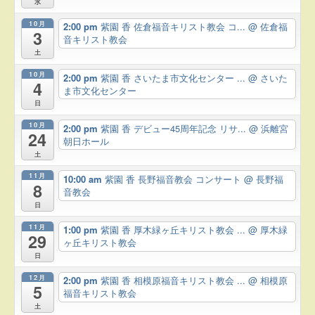
水
10月
2:00 pm
紫園 香 佐倉福音キリスト教会 コ...
@ 佐倉福
3
音キリスト教会
土
10月
2:00 pm
紫園 香 さいたま市文化センター ...
@ さいた
4
ま市文化センター
日
10月
2:00 pm
紫園 香 デビュー45周年記念 リサ...
@ 浜離宮
24
朝日ホール
土
11月
10:00 am
紫園 香 長野福音教会 コンサート
@ 長野福
8
音教会
日
11月
1:00 pm
紫園 香 厚木緑ヶ丘キリスト教会 ...
@ 厚木緑
29
ヶ丘キリスト教会
日
12月
2:00 pm
紫園 香 相模原福音キリスト教会 ...
@ 相模原
5
福音キリスト教会
土