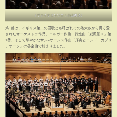
（ヴァイオリンソロ：小山勇児）
第1部は、イギリス第二の国歌とも呼ばれその雄大さから長く愛
されたオーケストラ作品、エルガー作曲 行進曲「威風堂々」第
1番、そして華やかなサン=サーンス作曲「序奏とロンド・カプリ
チオーソ」の器楽曲で始まりました。