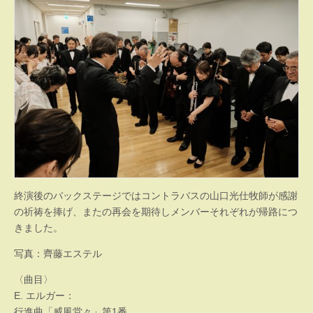
終演後のバックステージではコントラバスの山口光仕牧師が感謝
の祈祷を捧げ、またの再会を期待しメンバーそれぞれが帰路につ
きました。
写真：齊藤エステル
〈曲目〉
E. エルガー：
行進曲「威風堂々」第1番