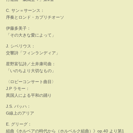
C. サン＝サーンス：
序奏とロンド・カプリチオーソ
伊藤多美子：
「その大きな愛によって」
J. シベリウス：
交響詩「フィンランディア」
星野富弘詩／土井康司曲：
「いのちより大切なもの」
〈ロビーコンサート曲目〉
J.P ラモー：
異国人による平和の踊り
J.S. バッハ：
G線上のアリア
E. グリーグ：
組曲《ホルベアの時代から（ホルベルク組曲）》op.40 より第1