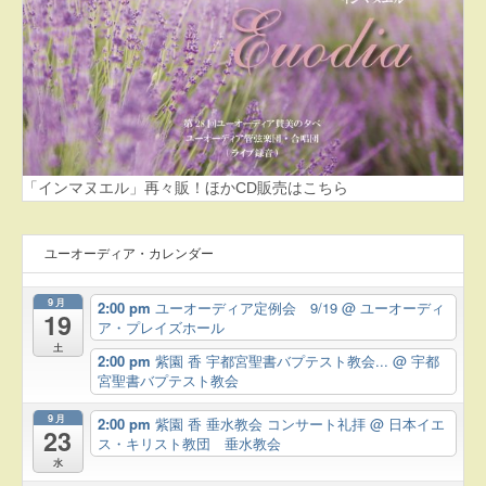
「インマヌエル」再々販！ほかCD販売はこちら
ユーオーディア・カレンダー
9月
2:00 pm
ユーオーディア定例会 9/19
@ ユーオーディ
19
ア・プレイズホール
土
2:00 pm
紫園 香 宇都宮聖書バプテスト教会...
@ 宇都
宮聖書バプテスト教会
9月
2:00 pm
紫園 香 垂水教会 コンサート礼拝
@ 日本イエ
23
ス・キリスト教団 垂水教会
水