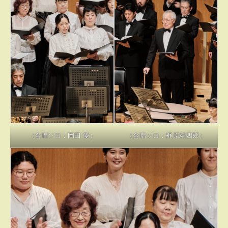
（合唱ソロ：岡田 愛）
（合唱ソロ：梶原精四郎）