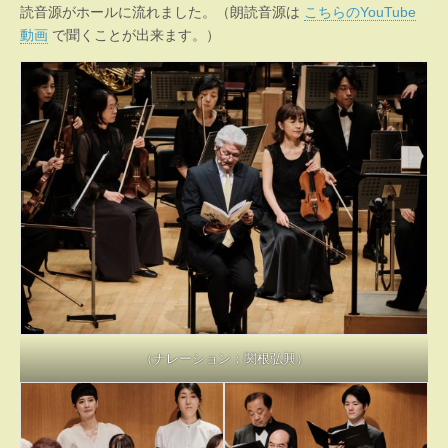
読音源がホールに流れました。（朗読音源は
こちらのYouTube
動画
で聞くことが出来ます。）
（ナレーション：関根弘興）