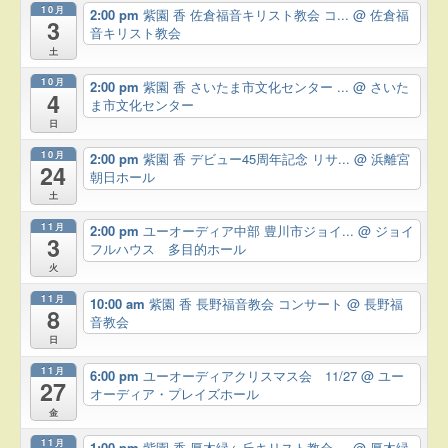
10月
2:00 pm
紫園 香 佐倉福音キリスト教会 コ...
@ 佐倉福
3
音キリスト教会
土
10月
2:00 pm
紫園 香 さいたま市文化センター ...
@ さいた
4
ま市文化センター
日
10月
2:00 pm
紫園 香 デビュー45周年記念 リサ...
@ 浜離宮
24
朝日ホール
土
11月
2:00 pm
ユーオーディア中部 豊川市ジョイ...
@ ジョイ
3
フルハウス 多目的ホール
火
11月
10:00 am
紫園 香 長野福音教会 コンサート
@ 長野福
8
音教会
日
11月
6:00 pm
ユーオーディアクリスマス会 11/27
@ ユー
27
オーディア・プレイズホール
金
11月
1:00 pm
紫園 香 厚木緑ヶ丘キリスト教会 ...
@ 厚木緑