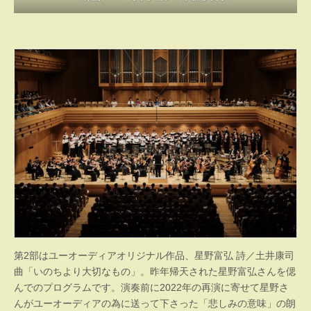
第2部はユーオーディアオリジナル作品、星野富弘 詩／土井康司
曲「いのちより大切なもの」。昨年帰天された星野富弘さんを偲
んでのプログラムです。演奏前に2022年の再演に寄せて星野さ
んがユーオーディアの為に送って下さった「悲しみの意味」の朗