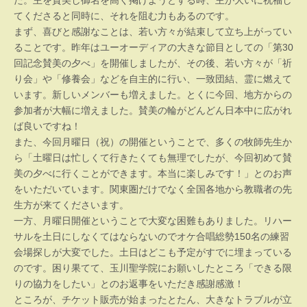
てくださると同時に、それを阻む力もあるのです。
まず、喜びと感謝なことは、若い方々が結束して立ち上がってい
ることです。昨年はユーオーディアの大きな節目としての「第30
回記念賛美の夕べ」を開催しましたが、その後、若い方々が「祈
り会」や「修養会」などを自主的に行い、一致団結、霊に燃えて
います。新しいメンバーも増えました。とくに今回、地方からの
参加者が大幅に増えました。賛美の輪がどんどん日本中に広がれ
ば良いですね！
また、今回月曜日（祝）の開催ということで、多くの牧師先生か
ら「土曜日は忙しくて行きたくても無理でしたが、今回初めて賛
美の夕べに行くことができます。本当に楽しみです！」とのお声
をいただいています。関東圏だけでなく全国各地から教職者の先
生方が来てくださいます。
一方、月曜日開催ということで大変な困難もありました。リハー
サルを土日にしなくてはならないのでオケ合唱総勢150名の練習
会場探しが大変でした。土日はどこも予定がすでに埋まっている
のです。困り果てて、玉川聖学院にお願いしたところ「できる限
りの協力をしたい」とのお返事をいただき感謝感激！
ところが、チケット販売が始まったとたん、大きなトラブルが立