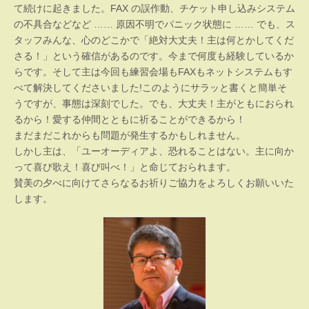
て続けに起きました。FAX の誤作動、チケット申し込みシステム
の不具合などなど …… 原因不明でパニック状態に …… でも、ス
タッフみんな、心のどこかで「絶対大丈夫！主は何とかしてくだ
さる！」という確信があるのです。今まで何度も経験しているか
らです。そして主は今回も練習会場もFAXもネットシステムもす
べて解決してくださいました!このようにサラッと書くと簡単そ
うですが、事態は深刻でした。でも、大丈夫！主がともにおられ
るから！愛する仲間とともに祈ることができるから！
まだまだこれからも問題が発生するかもしれません。
しかし主は、「ユーオーディアよ、恐れることはない。主に向か
って喜び歌え！喜び叫べ！」と命じておられます。
賛美の夕べに向けてさらなるお祈りご協力をよろしくお願いいた
します。