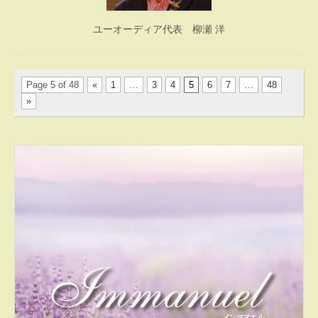
ユーオーディア代表 柳瀬 洋
Page 5 of 48
«
1
…
3
4
5
6
7
…
48
»