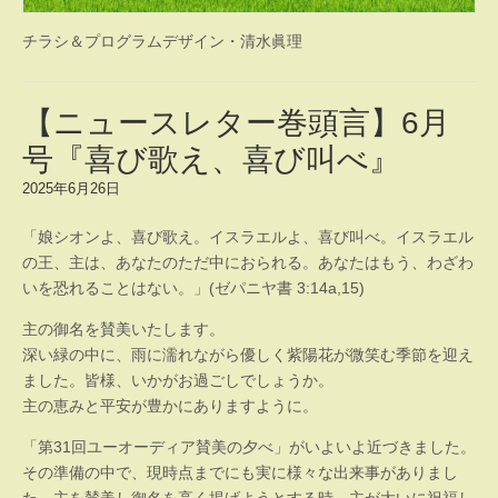
チラシ＆プログラムデザイン・清水眞理
【ニュースレター巻頭言】6月
号『喜び歌え、喜び叫べ』
2025年6月26日
「娘シオンよ、喜び歌え。イスラエルよ、喜び叫べ。イスラエル
の王、主は、あなたのただ中におられる。あなたはもう、わざわ
いを恐れることはない。」(ゼパニヤ書 3:14a,15)
主の御名を賛美いたします。
深い緑の中に、雨に濡れながら優しく紫陽花が微笑む季節を迎え
ました。皆様、いかがお過ごしでしょうか。
主の恵みと平安が豊かにありますように。
「第31回ユーオーディア賛美の夕べ」がいよいよ近づきました。
その準備の中で、現時点までにも実に様々な出来事がありまし
た。主を賛美し御名を高く掲げようとする時、主が大いに祝福し