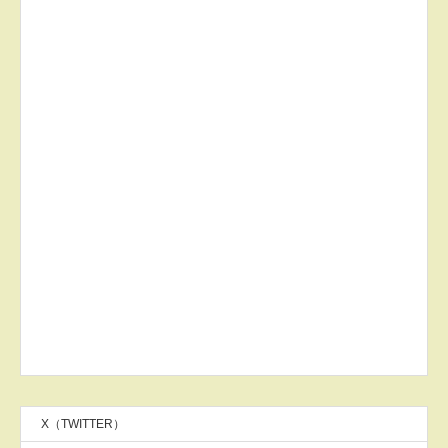
X（TWITTER）