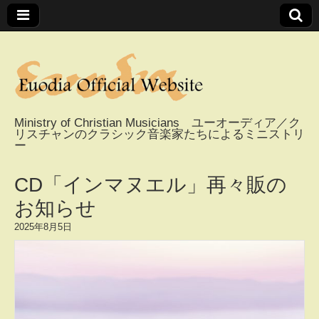
Ministry of Christian Musicians ユーオーディア／ク
リスチャンのクラシック音楽家たちによるミニストリ
Euodia Official
ー
Website / ユーオー
CD「インマヌエル」再々販の
お知らせ
ディアオフィシャ
2025年8月5日
ルウェブサイト