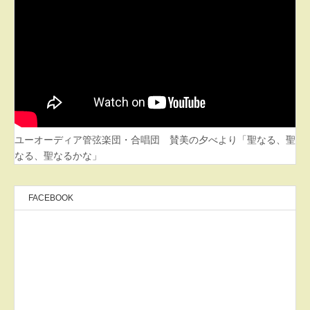
ユーオーディア管弦楽団・合唱団 賛美の夕べより「聖なる、聖
なる、聖なるかな」
FACEBOOK