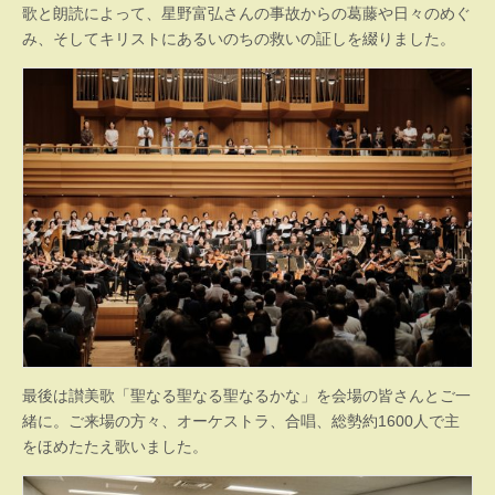
歌と朗読によって、星野富弘さんの事故からの葛藤や日々のめぐ
み、そしてキリストにあるいのちの救いの証しを綴りました。
最後は讃美歌「聖なる聖なる聖なるかな」を会場の皆さんとご一
緒に。ご来場の方々、オーケストラ、合唱、総勢約1600人で主
をほめたたえ歌いました。